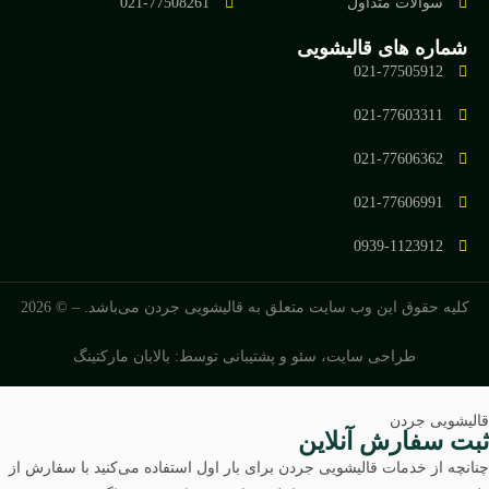
سوالات متداول
021-77508261
شماره های قالیشویی
021-77505912
021-77603311
021-77606362
021-77606991
0939-1123912
کلیه حقوق این وب سایت متعلق به
قالیشویی جردن
می‌باشد. – © 2026
طراحی سایت
، سئو و پشتیبانی توسط: بالابان مارکتینگ
لیشویی جردن
بت سفارش آنلاین
انچه از خدمات قالیشویی جردن برای بار اول استفاده می‌کنید با سفارش از