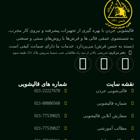
قالیشویی جردن با بهره گیری از تجهیزات پیشرفته و نیروی کار مجرب،
به شستشوی عمقی قالی ها و فرش‌ها با روش‌های سنتی و صنعتی
(بسته به جنس فرش) می‌پردازد. خدمات ما دارای صمانت کیفی است.
دفتر مرکزی:
شریعتی بالاتر از سه راه طالقانی جنب سینما سروش پلاک 251 طبقه سوم
نقشه سایت
شماره های قالیشویی
قالی‌شویی جردن
021-22227678
شماره قالیشویی
021-88880568
سفارش آنلاین قالیشویی
021-77539825
مطالب آموزشی
021-77539827