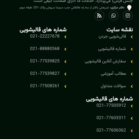
جنس فرش) می‌پردازد. خدمات ما دارای صمانت کیفی است.
دفتر مرکزی:
شریعتی بالاتر از سه راه طالقانی جنب سینما سروش پلاک 251 طبقه سوم
نقشه سایت
شماره های قالیشویی
قالی‌شویی جردن
021-22227678
شماره قالیشویی
021-88880568
سفارش آنلاین قالیشویی
021-77539825
مطالب آموزشی
021-77539827
سوالات متداول
021-77508261
شماره های قالیشویی
021-77505912
021-77603311
021-77606362