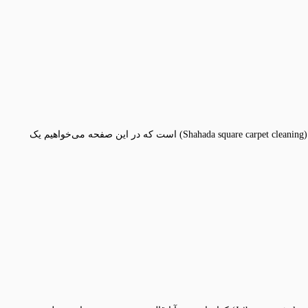
میدان شهدا یکی از میدان‌های معروف در اطراف خیابان پیروزی می‌باشد که از دغدغه‌های اصلی ساکنین این منطقه پیدا کردن بهترین قالیشویی میدان شهدا (Shahada square carpet cleaning) است که در این صفحه می‌خواهیم یک