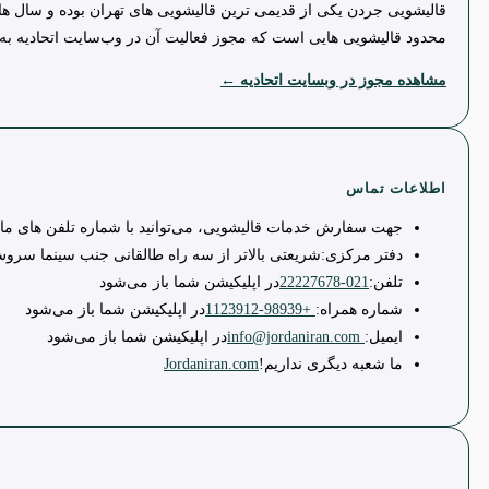
قالیشویی جردن یکی از قدیمی ترین قالیشویی های تهران بوده و سال ها
محدود قالیشویی هایی است که مجوز فعالیت آن در وب‌سایت اتحادیه به
مشاهده مجوز در وبسایت اتحادیه ←
اطلاعات تماس
جهت سفارش خدمات قالیشویی، می‌توانید با شماره تلفن های ما 
دفتر مرکزی:
شریعتی بالاتر از سه راه طالقانی جنب سینما سروش پلاک 251 
تلفن:
021-22227678
در اپلیکیشن شما باز می‌شود
شماره همراه:
+98939-1123912
در اپلیکیشن شما باز می‌شود
ایمیل:
info@jordaniran.com
در اپلیکیشن شما باز می‌شود
ما شعبه دیگری نداریم!
Jordaniran.com