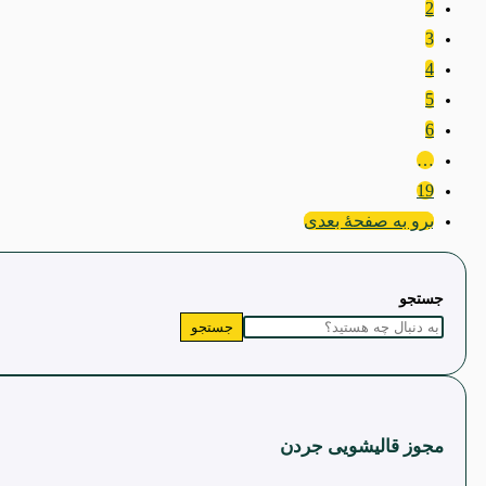
2
3
4
5
6
…
19
برو به صفحۀ بعدی
جستجو
جستجو
مجوز قالیشویی جردن