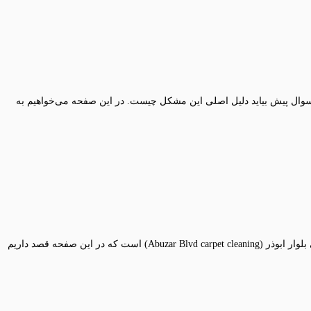
سوال پیش بیاید دلیل اصلی این مشکل چیست. در این صفحه می‌خواهیم به
بلوار ابوذر یکی از بلوارهای اصلی در محدوده خیابان پیروزی شرق استان تهران می‌باشد که از دغدغه‌های اصلی ساکنین این بلوار پیدا کردن بهترین قالیشویی بلوار ابوذر (Abuzar Blvd carpet cleaning) است که در این صفحه قصد داریم