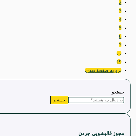
2
3
4
5
6
7
…
19
برو به صفحۀ بعدی
جستجو
جستجو
مجوز قالیشویی جردن