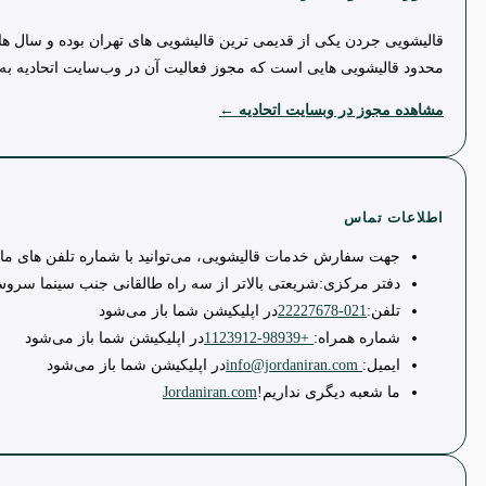
قالیشویی جردن یکی از قدیمی ترین قالیشویی های تهران بوده و سال ها
محدود قالیشویی هایی است که مجوز فعالیت آن در وب‌سایت اتحادیه به
مشاهده مجوز در وبسایت اتحادیه ←
اطلاعات تماس
جهت سفارش خدمات قالیشویی، می‌توانید با شماره تلفن های ما 
دفتر مرکزی:
شریعتی بالاتر از سه راه طالقانی جنب سینما سروش پلاک 251 
تلفن:
021-22227678
در اپلیکیشن شما باز می‌شود
شماره همراه:
+98939-1123912
در اپلیکیشن شما باز می‌شود
ایمیل:
info@jordaniran.com
در اپلیکیشن شما باز می‌شود
ما شعبه دیگری نداریم!
Jordaniran.com