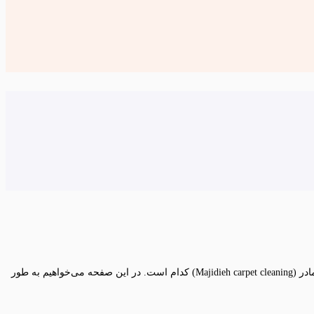
میدان مادر یکی از قدیمی‌ترین محله‌های شرق استان تهران می‌باشد که از دغدغه‌های اصلی ساکنین محله میدان مادر این است که بهترین قالیشویی میدان مادر (Majidieh carpet cleaning) کدام است. در این صفحه می‌خواهیم به طور