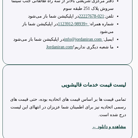
دفتر مرکزی:
شریعتی بالاتر از سه راه طالقانی جنب سینما
سروش پلاک 251 طبقه سوم
تلفن:
021-22227678
در اپلیکیشن شما باز می‌شود
شماره همراه:
+98939-1123912
در اپلیکیشن شما باز
می‌شود
ایمیل:
info@jordaniran.com
در اپلیکیشن شما باز می‌شود
ما شعبه دیگری نداریم!
Jordaniran.com
لیست قیمت خدمات قالیشویی
تمامی قیمت ها بر اساس قیمت های اتحادیه بوده، حتی قیمت های
رسمی اتحادیه نیز برای اطمینان شما عزیزان در انتهاای این لیست
درج شده است.
مشاهده و دانلود ←