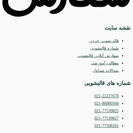
نقشه سایت
قالی‌شویی جردن
شماره قالیشویی
سفارش آنلاین قالیشویی
مطالب آموزشی
سوالات متداول
شماره های قالیشویی
021-22227678
021-88880568
021-77539825
021-77539827
021-77508261