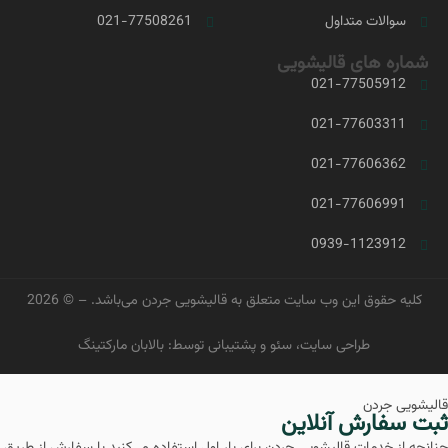
سوالات متداول
021-77508261
شماره های قالیشویی
021-77505912
021-77603311
021-77606362
021-77606991
0939-1123912
کلیه حقوق این وب سایت متعلق به
قالیشویی جردن
می‌باشد. – © 2026
طراحی سایت
، سئو و پشتیبانی توسط: بالابان مارکتینگ
قالیشویی جردن
ثبت سفارش آنلاین