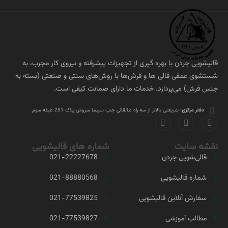
قالیشویی جردن با بهره گیری از تجهیزات پیشرفته و نیروی کار مجرب، به
شستشوی عمقی قالی ها و فرش‌ها با روش‌های سنتی و صنعتی (بسته به
جنس فرش) می‌پردازد. خدمات ما دارای صمانت کیفی است.
دفتر مرکزی:
شریعتی بالاتر از سه راه طالقانی جنب سینما سروش پلاک 251 طبقه سوم
نقشه سایت
شماره های قالیشویی
قالی‌شویی جردن
021-22227678
شماره قالیشویی
021-88880568
سفارش آنلاین قالیشویی
021-77539825
مطالب آموزشی
021-77539827