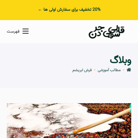
20% تخفیف برای سفارش اولی ها ←
فهرست
وبلاگ
>
مطالب آموزشی
>
فرش ابریشم