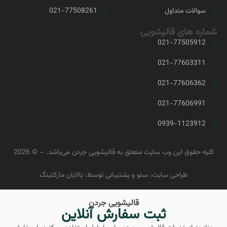
سوالات متداول
021-77508261
شماره های قالیشویی
021-77505912
021-77603311
021-77606362
021-77606991
0939-1123912
کلیه حقوق این وب سایت متعلق به
قالیشویی جردن
می‌باشد. – © 2026
طراحی سایت
، سئو و پشتیبانی توسط: بالابان مارکتینگ
قالیشویی جردن
ثبت سفارش آنلاین