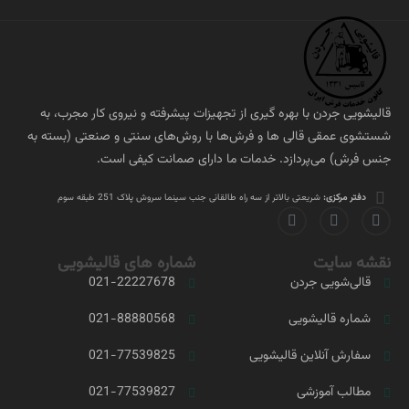
قالیشویی جردن با بهره گیری از تجهیزات پیشرفته و نیروی کار مجرب، به
شستشوی عمقی قالی ها و فرش‌ها با روش‌های سنتی و صنعتی (بسته به
جنس فرش) می‌پردازد. خدمات ما دارای صمانت کیفی است.
دفتر مرکزی:
شریعتی بالاتر از سه راه طالقانی جنب سینما سروش پلاک 251 طبقه سوم
نقشه سایت
شماره های قالیشویی
قالی‌شویی جردن
021-22227678
شماره قالیشویی
021-88880568
سفارش آنلاین قالیشویی
021-77539825
مطالب آموزشی
021-77539827