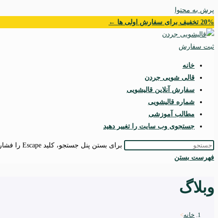
پرش به محتوا
20% تخفیف برای سفارش اولی ها ←
ثبت سفارش
خانه
قالی شویی جردن
سفارش آنلاین قالیشویی
شماره قالیشویی
مطالب آموزشی
جستجوی وب سایت را تغییر دهید
برای بستن پنل جستجو، کلید Escape را فشار دهید.
فهرست
بستن
وبلاگ
خانه
>