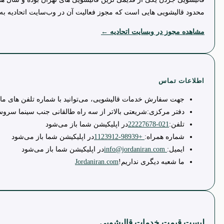
محدود قالیشویی هایی است که مجوز فعالیت آن در وب‌سایت اتحادیه به
مشاهده مجوز در وبسایت اتحادیه ←
اطلاعات تماس
جهت سفارش خدمات قالیشویی، می‌توانید با شماره تلفن های ما 
دفتر مرکزی:
شریعتی بالاتر از سه راه طالقانی جنب سینما سروش پلاک 251 
تلفن:
021-22227678
در اپلیکیشن شما باز می‌شود
شماره همراه:
+98939-1123912
در اپلیکیشن شما باز می‌شود
ایمیل:
info@jordaniran.com
در اپلیکیشن شما باز می‌شود
ما شعبه دیگری نداریم!
Jordaniran.com
لیست قیمت خدمات قالیشویی